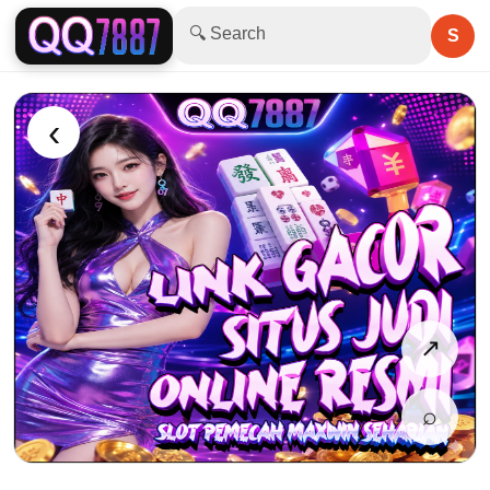
🔍 Search
S
‹
↗
⌕