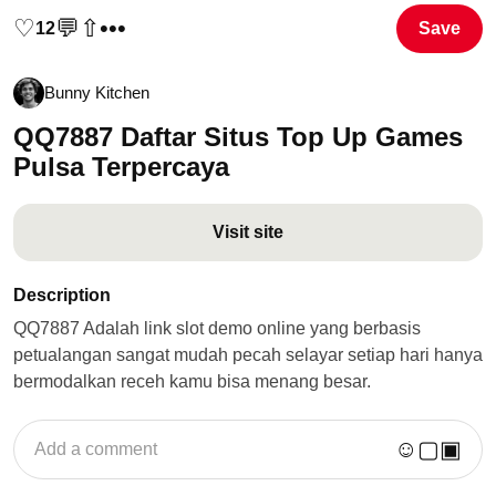
♡
💬
⇧
•••
12
Save
Bunny Kitchen
QQ7887 Daftar Situs Top Up Games
Pulsa Terpercaya
Visit site
Description
QQ7887 Adalah link slot demo online yang berbasis
petualangan sangat mudah pecah selayar setiap hari hanya
bermodalkan receh kamu bisa menang besar.
☺
▢
▣
Add a comment