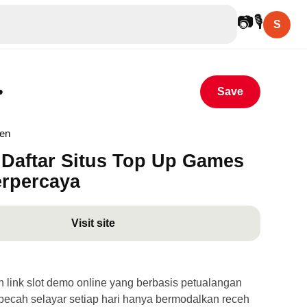
📷
🎙
S
•
Save
hen
Daftar Situs Top Up Games
erpercaya
Visit site
link slot demo online yang berbasis petualangan
ecah selayar setiap hari hanya bermodalkan receh