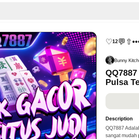
♡
💬
⇧
••
12
Bunny Kitc
QQ7887 
Pulsa T
Description
QQ7887 Adalah 
sangat mudah p