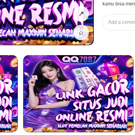
kamu bisa men
↗
Add a comm
⌕