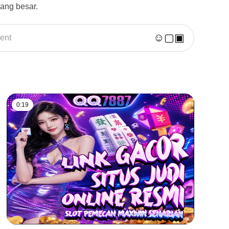
ang besar.
☺
▢
▣
ent
0:19