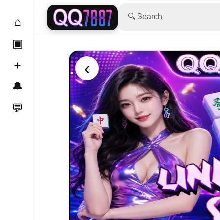
🔍 Search
⌂
▣
＋
‹
🔔
💬