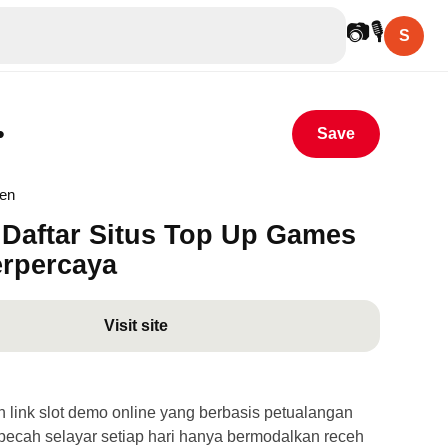
📷
🎙
S
•
Save
hen
Daftar Situs Top Up Games
erpercaya
Visit site
link slot demo online yang berbasis petualangan
ecah selayar setiap hari hanya bermodalkan receh