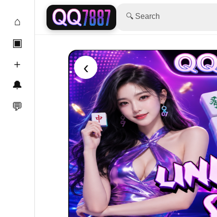
🔍 Search
⌂
▣
＋
‹
🔔
💬