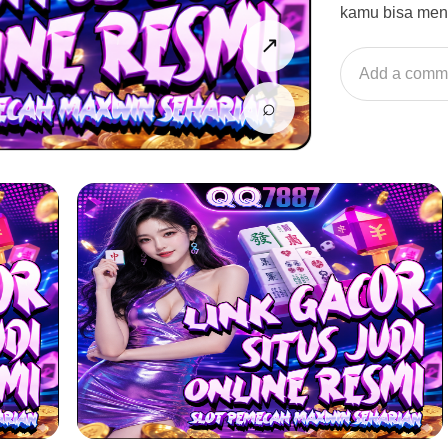
kamu bisa men
↗
Add a comm
⌕