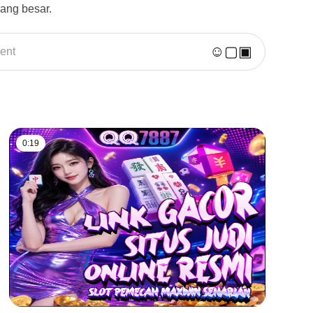
ang besar.
☺
▢
▣
ent
0:19