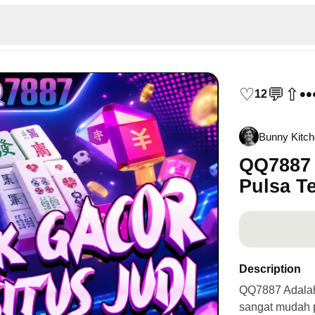
♡
💬
⇧
••
12
Bunny Kitc
QQ7887 
Pulsa T
Description
QQ7887 Adalah 
sangat mudah p