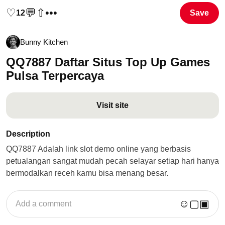
♡
💬
⇧
•••
12
Save
Bunny Kitchen
QQ7887 Daftar Situs Top Up Games
Pulsa Terpercaya
Visit site
Description
QQ7887 Adalah link slot demo online yang berbasis
petualangan sangat mudah pecah selayar setiap hari hanya
bermodalkan receh kamu bisa menang besar.
☺
▢
▣
Add a comment