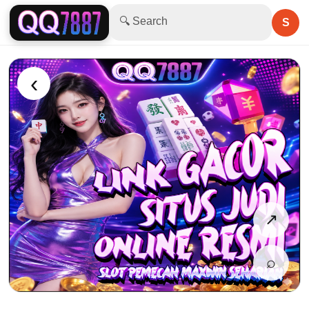
🔍 Search
S
‹
↗
⌕