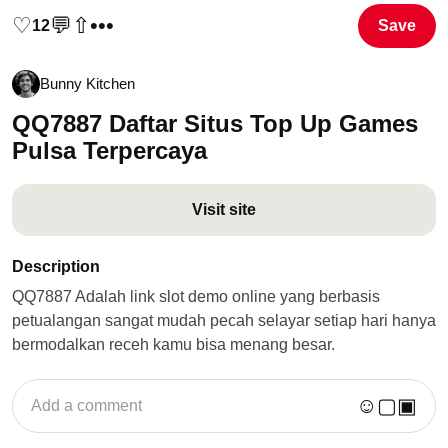
♡
💬
⇧
•••
12
Save
Bunny Kitchen
QQ7887 Daftar Situs Top Up Games
Pulsa Terpercaya
Visit site
Description
QQ7887 Adalah link slot demo online yang berbasis
petualangan sangat mudah pecah selayar setiap hari hanya
bermodalkan receh kamu bisa menang besar.
☺
▢
▣
Add a comment