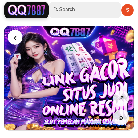
🔍 Search
S
‹
↗
⌕