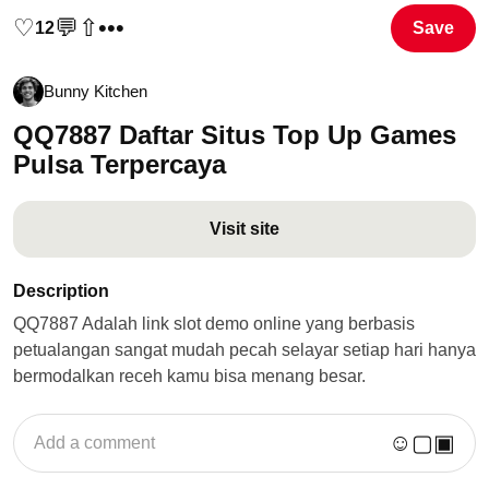
♡
💬
⇧
•••
12
Save
Bunny Kitchen
QQ7887 Daftar Situs Top Up Games
Pulsa Terpercaya
Visit site
Description
QQ7887 Adalah link slot demo online yang berbasis
petualangan sangat mudah pecah selayar setiap hari hanya
bermodalkan receh kamu bisa menang besar.
☺
▢
▣
Add a comment