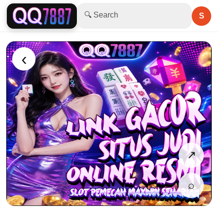
🔍 Search
S
‹
↗
⌕