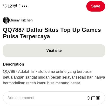
♡
💬
⇧
•••
12
Save
Bunny Kitchen
QQ7887 Daftar Situs Top Up Games
Pulsa Terpercaya
Visit site
Description
QQ7887 Adalah link slot demo online yang berbasis
petualangan sangat mudah pecah selayar setiap hari hanya
bermodalkan receh kamu bisa menang besar.
☺
▢
▣
Add a comment