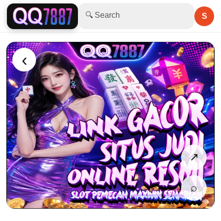
🔍 Search
S
‹
↗
⌕