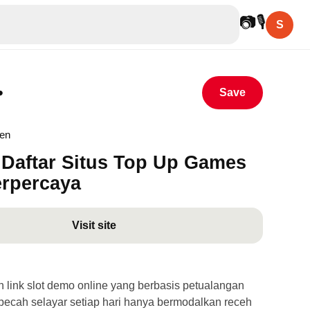
📷
🎙
S
•
Save
hen
Daftar Situs Top Up Games
erpercaya
Visit site
link slot demo online yang berbasis petualangan
ecah selayar setiap hari hanya bermodalkan receh