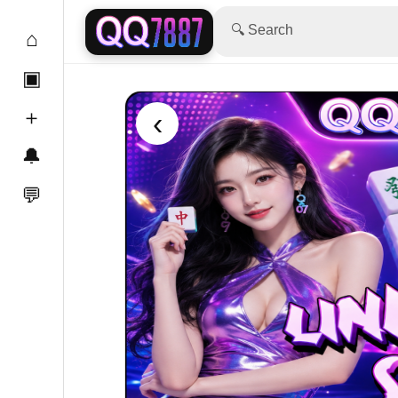
🔍 Search
⌂
▣
＋
‹
🔔
💬