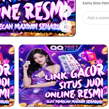
kamu bisa men
↗
Add a comm
⌕