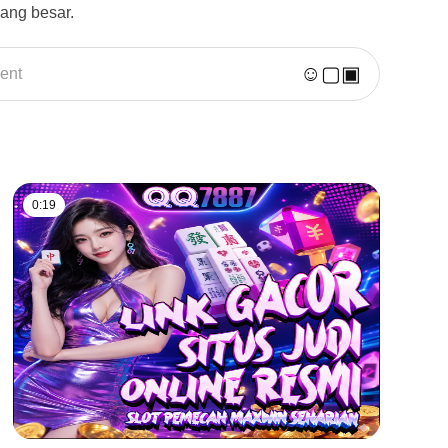
ang besar.
☺
▢
▣
ent
0:19