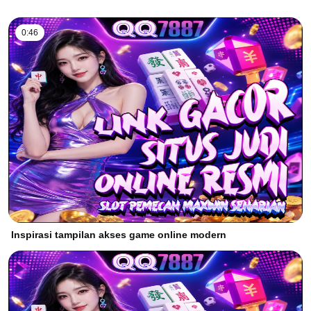
0:46
Inspirasi tampilan akses game online modern