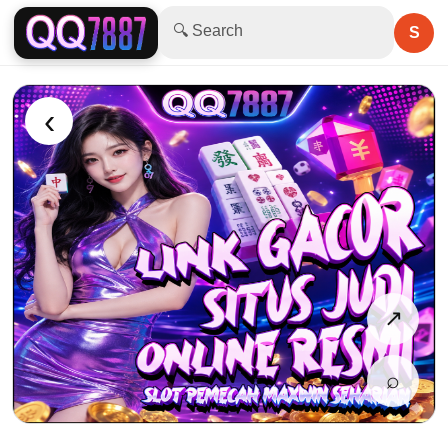
🔍 Search
S
‹
↗
⌕