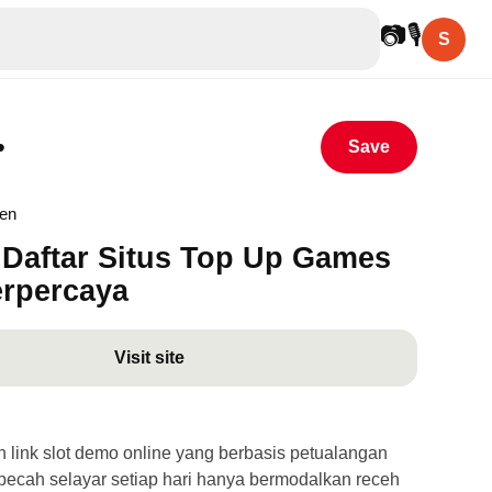
📷
🎙
S
•
Save
hen
Daftar Situs Top Up Games
erpercaya
Visit site
link slot demo online yang berbasis petualangan
ecah selayar setiap hari hanya bermodalkan receh