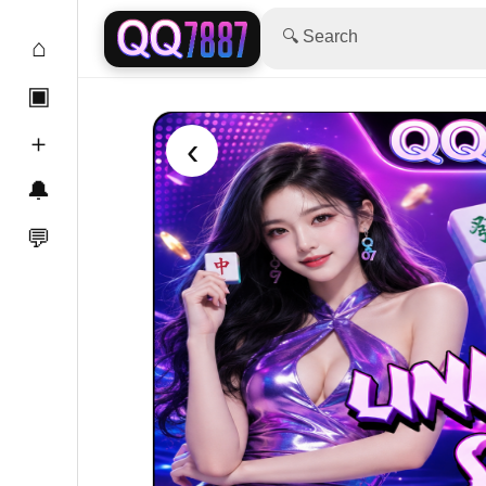
🔍 Search
⌂
▣
＋
‹
🔔
💬