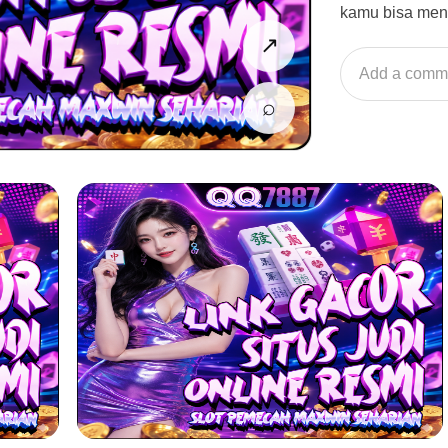
kamu bisa men
↗
Add a comm
⌕