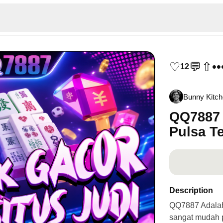
♡
💬
⇧
••
12
Bunny Kitc
QQ7887 
Pulsa T
Description
QQ7887 Adalah 
sangat mudah p