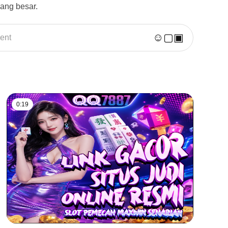
ang besar.
☺
▢
▣
ent
0:19