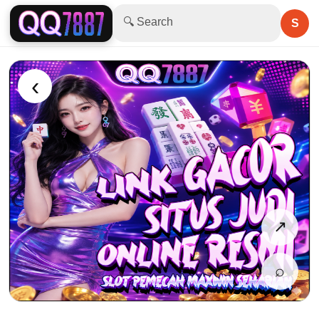
🔍 Search
S
‹
↗
⌕