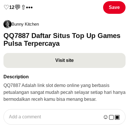
♡
💬
⇧
•••
12
Save
Bunny Kitchen
QQ7887 Daftar Situs Top Up Games
Pulsa Terpercaya
Visit site
Description
QQ7887 Adalah link slot demo online yang berbasis
petualangan sangat mudah pecah selayar setiap hari hanya
bermodalkan receh kamu bisa menang besar.
☺
▢
▣
Add a comment