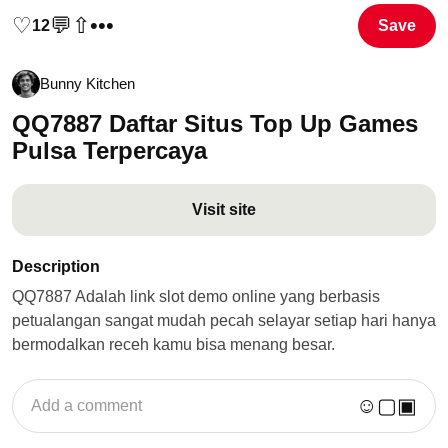
♡
💬
⇧
•••
12
Save
Bunny Kitchen
QQ7887 Daftar Situs Top Up Games
Pulsa Terpercaya
Visit site
Description
QQ7887 Adalah link slot demo online yang berbasis
petualangan sangat mudah pecah selayar setiap hari hanya
bermodalkan receh kamu bisa menang besar.
☺
▢
▣
Add a comment