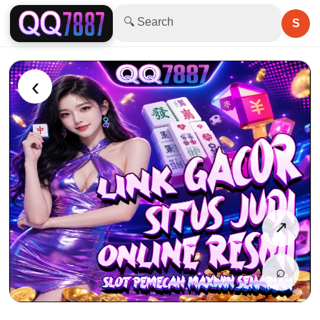
🔍 Search
S
‹
↗
⌕