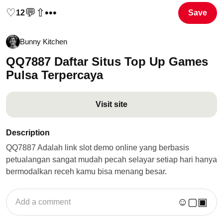
♡
💬
⇧
•••
12
Save
Bunny Kitchen
QQ7887 Daftar Situs Top Up Games
Pulsa Terpercaya
Visit site
Description
QQ7887 Adalah link slot demo online yang berbasis
petualangan sangat mudah pecah selayar setiap hari hanya
bermodalkan receh kamu bisa menang besar.
☺
▢
▣
Add a comment