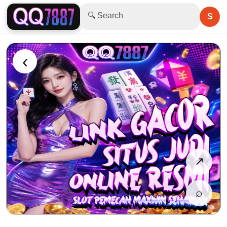
🔍 Search
S
‹
↗
⌕