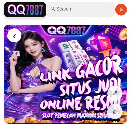
🔍 Search
S
‹
↗
⌕