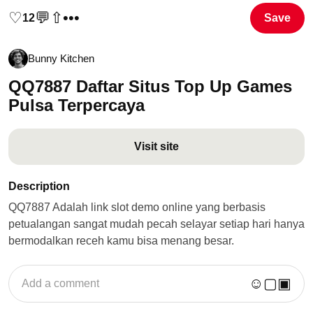
♡
💬
⇧
•••
12
Save
Bunny Kitchen
QQ7887 Daftar Situs Top Up Games
Pulsa Terpercaya
Visit site
Description
QQ7887 Adalah link slot demo online yang berbasis
petualangan sangat mudah pecah selayar setiap hari hanya
bermodalkan receh kamu bisa menang besar.
☺
▢
▣
Add a comment