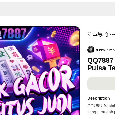
♡
💬
⇧
••
12
Bunny Kitc
QQ7887 
Pulsa T
Description
QQ7887 Adalah 
sangat mudah p