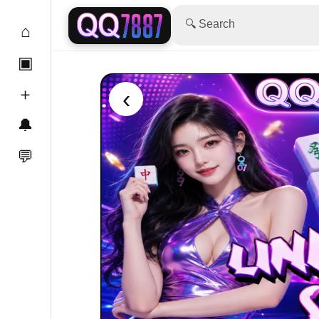
🔍 Search
⌂
▣
＋
‹
🔔
💬