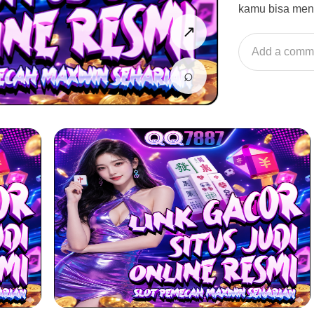
kamu bisa men
↗
Add a comm
⌕