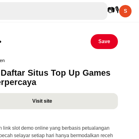
📷
🎙
S
•
Save
hen
Daftar Situs Top Up Games
erpercaya
Visit site
link slot demo online yang berbasis petualangan
ecah selayar setiap hari hanya bermodalkan receh