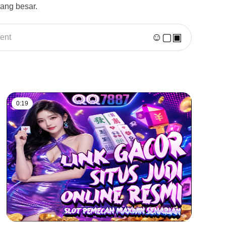
ang besar.
☺
▢
▣
ent
0:19