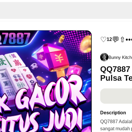
♡
💬
⇧
••
12
Bunny Kitc
QQ7887 
Pulsa T
Description
QQ7887 Adalah 
sangat mudah p