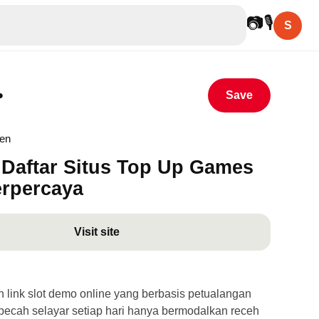
📷
🎙
S
•
Save
hen
Daftar Situs Top Up Games
erpercaya
Visit site
link slot demo online yang berbasis petualangan
ecah selayar setiap hari hanya bermodalkan receh