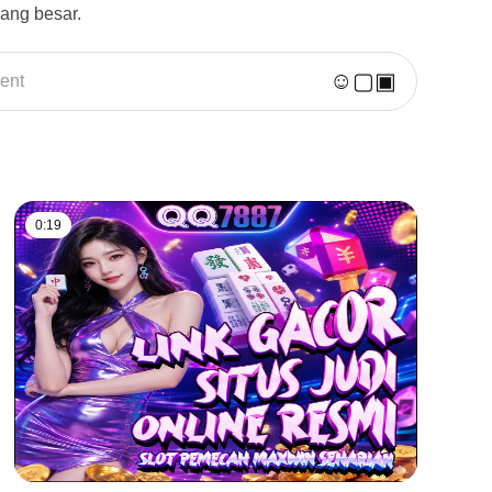
ang besar.
☺
▢
▣
ent
0:19