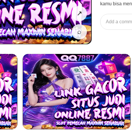
kamu bisa men
↗
Add a comm
⌕