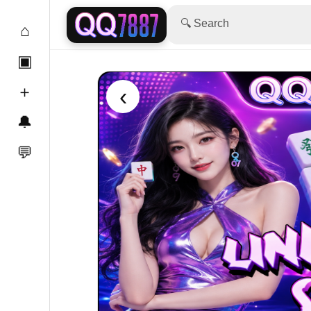
🔍 Search
⌂
▣
＋
‹
🔔
💬