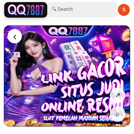
🔍 Search
S
‹
↗
⌕