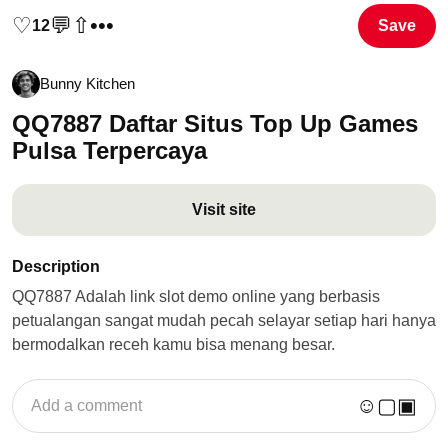
♡
💬
⇧
•••
12
Save
Bunny Kitchen
QQ7887 Daftar Situs Top Up Games
Pulsa Terpercaya
Visit site
Description
QQ7887 Adalah link slot demo online yang berbasis
petualangan sangat mudah pecah selayar setiap hari hanya
bermodalkan receh kamu bisa menang besar.
☺
▢
▣
Add a comment