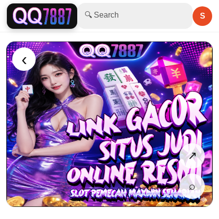
🔍 Search
S
‹
↗
⌕