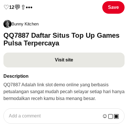
♡
💬
⇧
•••
12
Save
Bunny Kitchen
QQ7887 Daftar Situs Top Up Games
Pulsa Terpercaya
Visit site
Description
QQ7887 Adalah link slot demo online yang berbasis
petualangan sangat mudah pecah selayar setiap hari hanya
bermodalkan receh kamu bisa menang besar.
☺
▢
▣
Add a comment