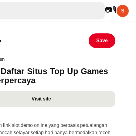
📷
🎙
S
•
Save
hen
Daftar Situs Top Up Games
erpercaya
Visit site
link slot demo online yang berbasis petualangan
ecah selayar setiap hari hanya bermodalkan receh