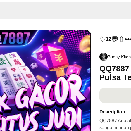
♡
💬
⇧
••
12
Bunny Kitc
QQ7887 
Pulsa T
Description
QQ7887 Adalah 
sangat mudah p