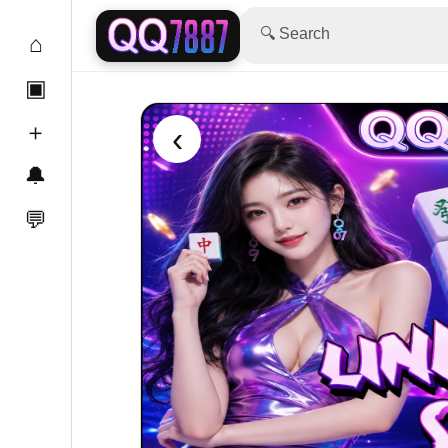
🔍 Search
⌂
▣
＋
‹
🔔
💬