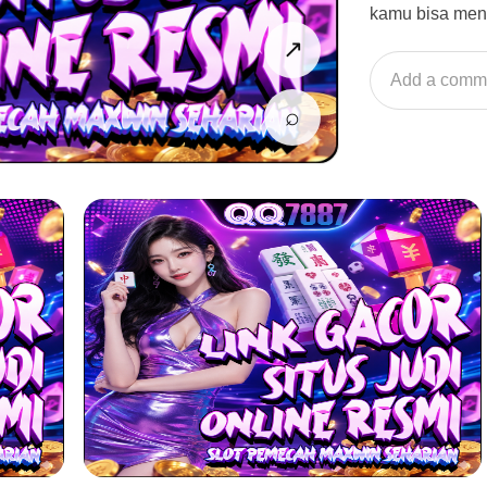
kamu bisa men
↗
Add a comm
⌕