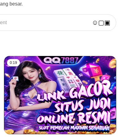
ang besar.
☺
▢
▣
ent
0:19