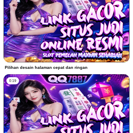
Pilihan desain halaman cepat dan ringan
0:19