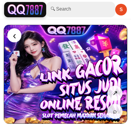
🔍 Search
S
‹
↗
⌕