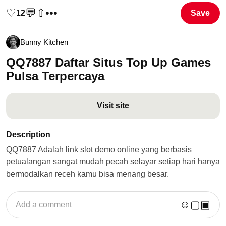
♡
💬
⇧
•••
12
Save
Bunny Kitchen
QQ7887 Daftar Situs Top Up Games
Pulsa Terpercaya
Visit site
Description
QQ7887 Adalah link slot demo online yang berbasis
petualangan sangat mudah pecah selayar setiap hari hanya
bermodalkan receh kamu bisa menang besar.
☺
▢
▣
Add a comment