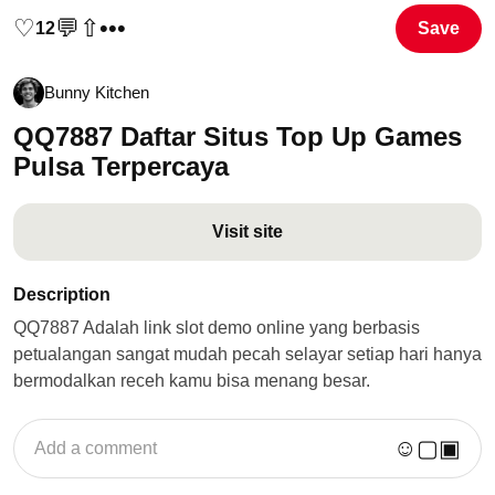
♡
💬
⇧
•••
12
Save
Bunny Kitchen
QQ7887 Daftar Situs Top Up Games
Pulsa Terpercaya
Visit site
Description
QQ7887 Adalah link slot demo online yang berbasis
petualangan sangat mudah pecah selayar setiap hari hanya
bermodalkan receh kamu bisa menang besar.
☺
▢
▣
Add a comment