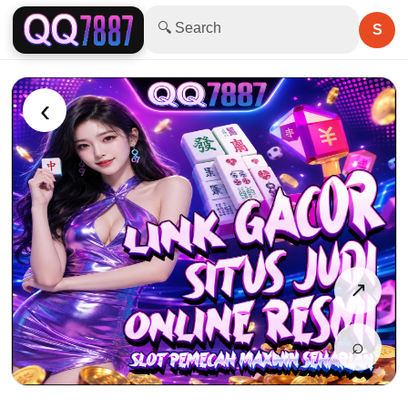
🔍 Search
S
‹
↗
⌕