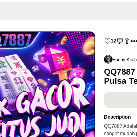
♡
💬
⇧
••
12
Bunny Kitc
QQ7887 
Pulsa T
Description
QQ7887 Adalah 
sangat mudah p