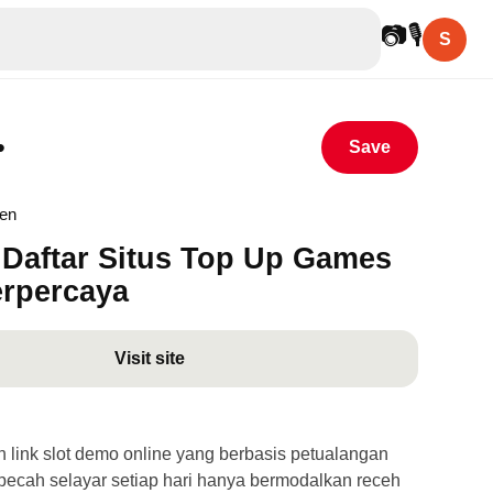
📷
🎙
S
•
Save
hen
Daftar Situs Top Up Games
erpercaya
Visit site
link slot demo online yang berbasis petualangan
ecah selayar setiap hari hanya bermodalkan receh