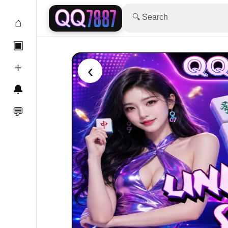
🔍 Search
⌂
▣
＋
‹
🔔
💬