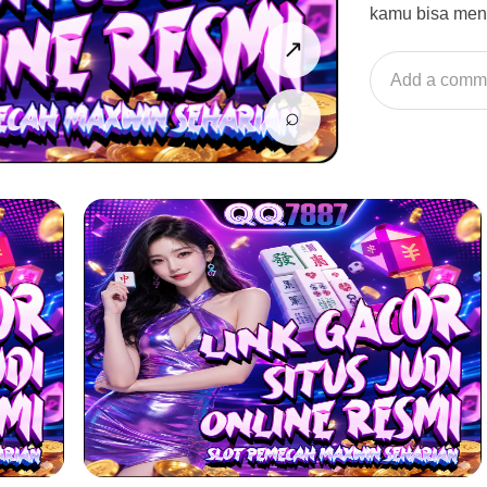
kamu bisa men
↗
Add a comm
⌕