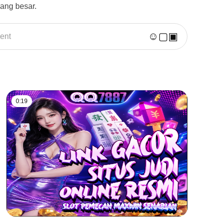
ang besar.
☺
▢
▣
ent
0:19