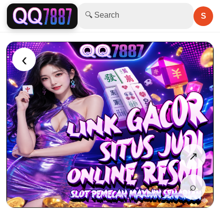
🔍 Search
S
‹
↗
⌕