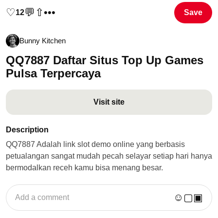
♡
💬
⇧
•••
12
Save
Bunny Kitchen
QQ7887 Daftar Situs Top Up Games
Pulsa Terpercaya
Visit site
Description
QQ7887 Adalah link slot demo online yang berbasis
petualangan sangat mudah pecah selayar setiap hari hanya
bermodalkan receh kamu bisa menang besar.
☺
▢
▣
Add a comment